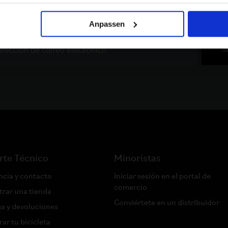
n el mundo Brompton. Infórmate de las próximas colaboraciones,
Anpassen
I
rte Técnico
Minoristas
ncia y contacto
Iniciar sesión en el portal de
comercio
rar una tienda
Conviértete en un distribuidor
a y devoluciones
rar tu bicicleta