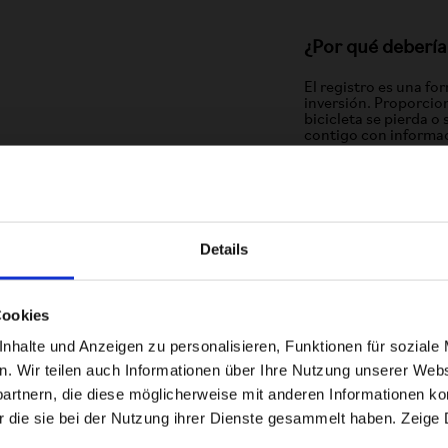
¿Por qué debería
El registro es una for
inversión. Proporcio
bicicleta se pierda o
contigo con informac
Puedes registrar bic
nuestra garantía ampl
años para el sistema 
Details
Visiting from the United States?
Cookies
For a better experience, please visit our:
halte und Anzeigen zu personalisieren, Funktionen für soziale 
en. Wir teilen auch Informationen über Ihre Nutzung unserer Webs
rtnern, die diese möglicherweise mit anderen Informationen kom
US website
Entérate de todo
r die sie bei der Nutzung ihrer Dienste gesammelt haben. Zeige 
No, stay here