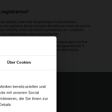
 registrarme?
ma rápida y sencilla de proteger tu bicicleta e
na un registro de tu número de serie en caso de que tu
 sea robada, y nos ayudará a ponernos en contacto
ión importante sobre el producto.
icletas Brompton antiguas y nuevas para aprovechar
iada de 7 años para el cuadro y una garantía de 3
eléctrico en las bicicletas Brompton eléctricas.
Über Cookies
Medien bereitzustellen und
ite mit unseren Social
binieren, die Sie ihnen zur
Details