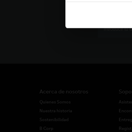
Sigue en contacto co
Acerca de nosotros
Sopo
Quienes Somos
Asiste
Nuestra historia
Encont
Sostenibilidad
Entreg
B Corp
Regist