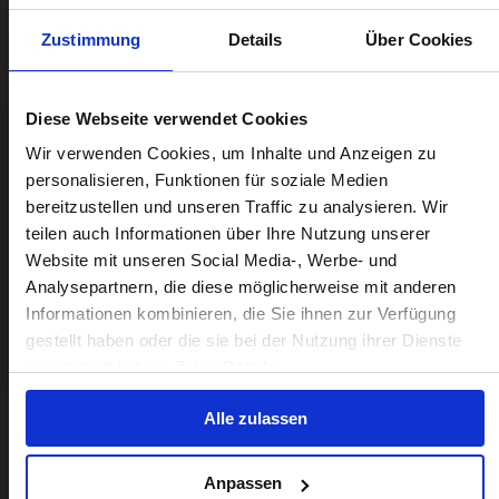
Zustimmung
Details
Über Cookies
Diese Webseite verwendet Cookies
Visiting from the United States?
Wir verwenden Cookies, um Inhalte und Anzeigen zu
personalisieren, Funktionen für soziale Medien
bereitzustellen und unseren Traffic zu analysieren. Wir
For a better experience, please visit our:
teilen auch Informationen über Ihre Nutzung unserer
Website mit unseren Social Media-, Werbe- und
Analysepartnern, die diese möglicherweise mit anderen
US website
Informationen kombinieren, die Sie ihnen zur Verfügung
gestellt haben oder die sie bei der Nutzung ihrer Dienste
No, stay here
gesammelt haben. Zeige Details
Alle zulassen
Anpassen