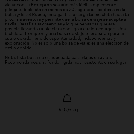
correa de hombro acolchada y desmontable. Hacer que
viajar con tu Brompton sea aún más fácil: simplemente
pliega tu bicicleta en menos de 20 segundos, colócala en la
bolsa ¡y listo! Rueda, empuja, tira o carga tu bicicleta hacia tu
próxima aventura y permite que la bolsa de viaje se adapte a
tu día. Desafía tus creencias y lo que pensabas que era
posible llevando tu bicicleta contigo a cualquier lugar. ¡Una
bicicleta Brompton y una bolsa de viaje te preparan para un
estilo de vida lleno de espontaneidad, independencia y
exploración! No es solo una bolsa de viaje; es una elección de
estilo de vida.
Nota: Esta bolsa no es adecuada para viajes en avión.
Recomendamos una funda rígida más resistente en su lugar.
De 6,6 kg