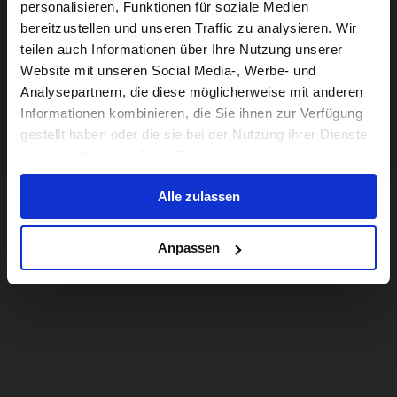
personalisieren, Funktionen für soziale Medien
bereitzustellen und unseren Traffic zu analysieren. Wir
For a better experience, please visit our:
teilen auch Informationen über Ihre Nutzung unserer
Website mit unseren Social Media-, Werbe- und
Analysepartnern, die diese möglicherweise mit anderen
US website
Informationen kombinieren, die Sie ihnen zur Verfügung
gestellt haben oder die sie bei der Nutzung ihrer Dienste
No, stay here
gesammelt haben. Zeige Details
Alle zulassen
Anpassen