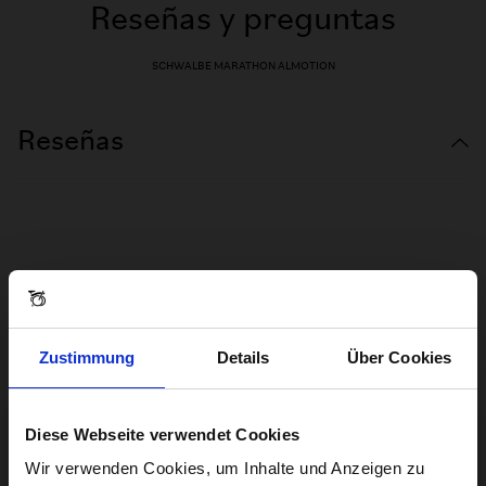
Reseñas y preguntas
SCHWALBE MARATHON ALMOTION
Reseñas
Zustimmung
Details
Über Cookies
Diese Webseite verwendet Cookies
Visiting from the United States?
Wir verwenden Cookies, um Inhalte und Anzeigen zu