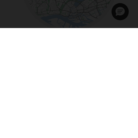
Tue - Fri:
11am - 7pm
Sat:
10am - 4pm
Sun - Mon:
Closed
+49 40 334664992
Email:
hello@hamburg.brompton.de