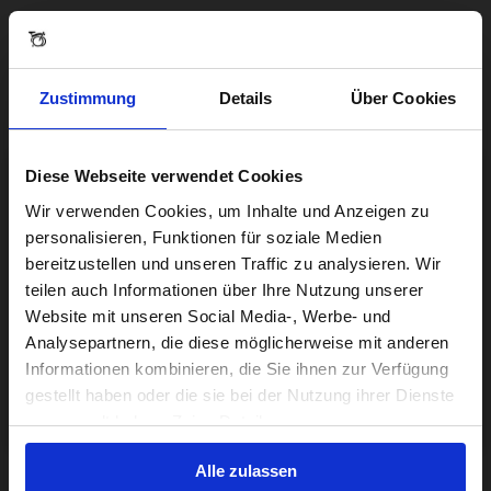
Zustimmung
Details
Über Cookies
Diese Webseite verwendet Cookies
Visiting from the United States?
Wir verwenden Cookies, um Inhalte und Anzeigen zu
personalisieren, Funktionen für soziale Medien
bereitzustellen und unseren Traffic zu analysieren. Wir
For a better experience, please visit our:
teilen auch Informationen über Ihre Nutzung unserer
Website mit unseren Social Media-, Werbe- und
Analysepartnern, die diese möglicherweise mit anderen
US website
Informationen kombinieren, die Sie ihnen zur Verfügung
gestellt haben oder die sie bei der Nutzung ihrer Dienste
No, stay here
gesammelt haben. Zeige Details
Alle zulassen