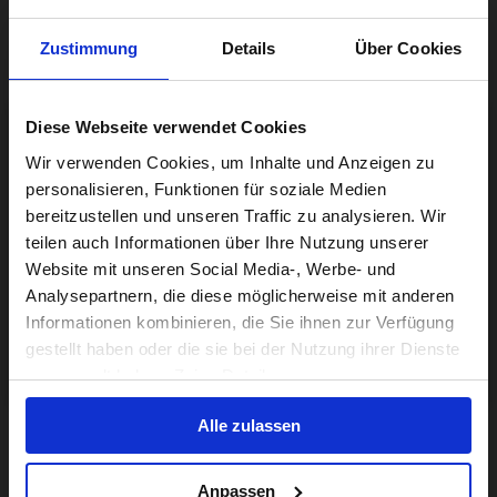
Zustimmung
Details
Über Cookies
Diese Webseite verwendet Cookies
Visiting from the United States?
Wir verwenden Cookies, um Inhalte und Anzeigen zu
personalisieren, Funktionen für soziale Medien
bereitzustellen und unseren Traffic zu analysieren. Wir
For a better experience, please visit our:
teilen auch Informationen über Ihre Nutzung unserer
Website mit unseren Social Media-, Werbe- und
Analysepartnern, die diese möglicherweise mit anderen
US website
Informationen kombinieren, die Sie ihnen zur Verfügung
gestellt haben oder die sie bei der Nutzung ihrer Dienste
No, stay here
gesammelt haben. Zeige Details
Alle zulassen
Anpassen