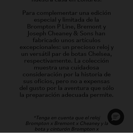
Para complementar una edición
especial y limitada de la
Brompton P Line, Bremont y
Joseph Cheaney & Sons han
fabricado unos artículos
excepcionales: un precioso reloj y
un versátil par de botas Chelsea,
respectivamente. La colección
muestra una cuidadosa
consideración por la historia de
sus oficios, pero no a expensas
del gusto por la aventura que sólo
la preparación adecuada permite.
*Tenga en cuenta que el reloj
Brompton x Bremont x Cheaney y la
bota y cinturón Brompton x