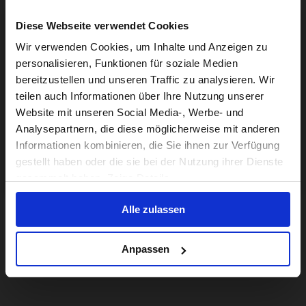
Diese Webseite verwendet Cookies
Visiting from the United States?
Wir verwenden Cookies, um Inhalte und Anzeigen zu
personalisieren, Funktionen für soziale Medien
bereitzustellen und unseren Traffic zu analysieren. Wir
For a better experience, please visit our:
teilen auch Informationen über Ihre Nutzung unserer
Website mit unseren Social Media-, Werbe- und
Analysepartnern, die diese möglicherweise mit anderen
US website
Informationen kombinieren, die Sie ihnen zur Verfügung
gestellt haben oder die sie bei der Nutzung ihrer Dienste
No, stay here
gesammelt haben. Zeige Details
Alle zulassen
Anpassen