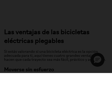
Las ventajas de las bicicletas
eléctricas plegables
Si estás valorando si una bicicleta eléctrica es la opción
adecuada para ti, aquí tienes cuatro grandes ventajas que
hacen que cada trayecto sea más fácil, práctico y agradable.
Moverse sin esfuerzo
Añadir un motor a una bicicleta transforma por completo
cada trayecto. Las cuestas que antes parecían demasiado
exigentes se vuelven más llevaderas, los desplazamientos
largos resultan más cómodos y hasta los recados del día a día
se disfrutan más. Con una bicicleta eléctrica plegable
disfrutas de todas las ventajas de la asistencia eléctrica, sin
renunciar a la practicidad y el formato compacto que una e-
bike convencional no puede ofrecer.