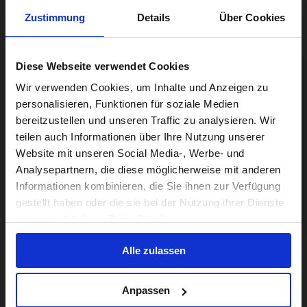
Zustimmung
Details
Über Cookies
Diese Webseite verwendet Cookies
Visiting from the United States?
Wir verwenden Cookies, um Inhalte und Anzeigen zu
personalisieren, Funktionen für soziale Medien
bereitzustellen und unseren Traffic zu analysieren. Wir
For a better experience, please visit our:
teilen auch Informationen über Ihre Nutzung unserer
Website mit unseren Social Media-, Werbe- und
Analysepartnern, die diese möglicherweise mit anderen
US website
Informationen kombinieren, die Sie ihnen zur Verfügung
gestellt haben oder die sie bei der Nutzung ihrer Dienste
No, stay here
gesammelt haben. Zeige Details
Alle zulassen
Anpassen