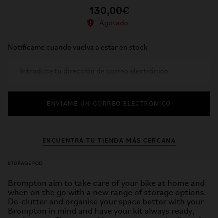
130,00€
Agotado
Notifícame cuando vuelva a estar en stock
ENVÍAME UN CORREO ELECTRÓNICO
ENCUENTRA TU TIENDA MÁS CERCANA
STORAGE POD
Brompton aim to take care of your bike at home and
when on the go with a new range
of storage options.
De-clutter and organise your space better with your
Brompton in
mind and have your kit always ready,