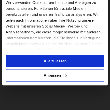
Visiting from the United States?
Wir verwenden Cookies, um Inhalte und Anzeigen zu
personalisieren, Funktionen für soziale Medien
bereitzustellen und unseren Traffic zu analysieren. Wir
For a better experience, please visit our:
teilen auch Informationen über Ihre Nutzung unserer
Website mit unseren Social Media-, Werbe- und
Analysepartnern, die diese möglicherweise mit anderen
US website
Informationen kombinieren, die Sie ihnen zur Verfügung
gestellt haben oder die sie bei der Nutzung ihrer Dienste
No, stay here
gesammelt haben. Zeige Details
Alle zulassen
Anpassen