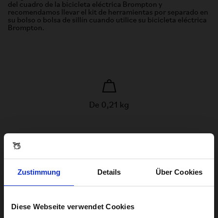
del cuadro de la bicicleta eléctrica Brompton y
recomendamos llevar el kit de herramientas por separado en
su bolso o bolsa de sillín cuando utilice su bicicleta eléctrica
Brompton.
De 0,21 kg
Especificación
Zustimmung
Details
Über Cookies
Diese Webseite verwendet Cookies