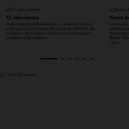
12-velocidades
Nuevo A
Todas las posibilidades de - y a veces incluso
La línea 
más que una bicicleta de carreras, híbrida, de
puedes pa
trabajo o de ciudad, siempre con el paquete
de camino
compacto Brompton.
Roller Whe
casa.