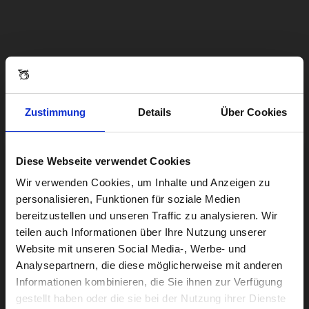
Zustimmung
Details
Über Cookies
Diese Webseite verwendet Cookies
Visiting from the United States?
Wir verwenden Cookies, um Inhalte und Anzeigen zu
personalisieren, Funktionen für soziale Medien
bereitzustellen und unseren Traffic zu analysieren. Wir
For a better experience, please visit our:
teilen auch Informationen über Ihre Nutzung unserer
Website mit unseren Social Media-, Werbe- und
Analysepartnern, die diese möglicherweise mit anderen
US website
Informationen kombinieren, die Sie ihnen zur Verfügung
gestellt haben oder die sie bei der Nutzung ihrer Dienste
No, stay here