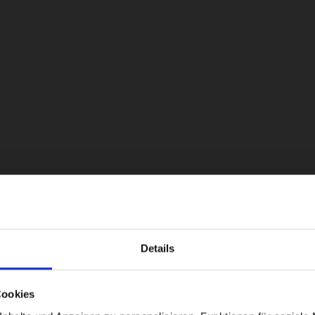
Details
Visiting from the United States?
Cookies
For a better experience, please visit our: