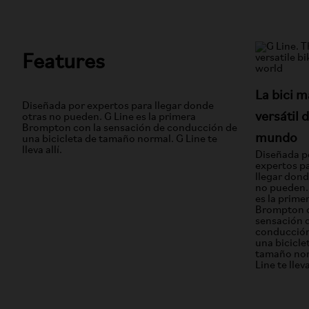
Features
La bici m
Diseñada por expertos para llegar donde
versátil d
otras no pueden. G Line es la primera
Brompton con la sensación de conducción de
mundo
una bicicleta de tamaño normal. G Line te
lleva allí.
Diseñada p
expertos p
llegar dond
no pueden.
es la prime
Brompton c
sensación 
conducció
una bicicle
tamaño nor
Line te lleva