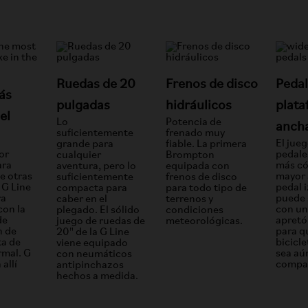
Ruedas de 20
Frenos de disco
Pedal
ás
pulgadas
hidráulicos
plat
el
Lo
Potencia de
anch
suficientemente
frenado muy
El jue
grande para
fiable. La primera
or
pedal
cualquier
Brompton
ara
más c
aventura, pero lo
equipada con
e otras
mayor 
suficientemente
frenos de disco
 G Line
pedal 
compacta para
para todo tipo de
ra
puede 
caber en el
terrenos y
on la
con un
plegado. El sólido
condiciones
de
apretó
juego de ruedas de
meteorológicas.
n de
para q
20" de la G Line
ta de
bicicl
viene equipado
mal. G
sea aú
con neumáticos
 allí
compa
antipinchazos
hechos a medida.