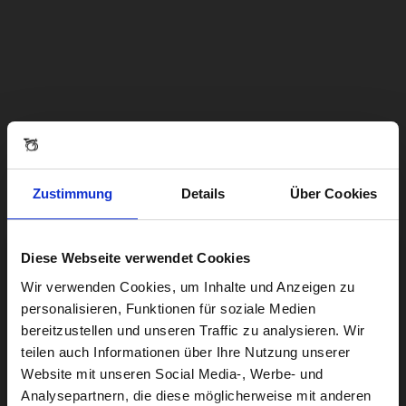
Zustimmung
Details
Über Cookies
Diese Webseite verwendet Cookies
Visiting from the United States?
Wir verwenden Cookies, um Inhalte und Anzeigen zu
personalisieren, Funktionen für soziale Medien
bereitzustellen und unseren Traffic zu analysieren. Wir
For a better experience, please visit our:
teilen auch Informationen über Ihre Nutzung unserer
Website mit unseren Social Media-, Werbe- und
Analysepartnern, die diese möglicherweise mit anderen
US website