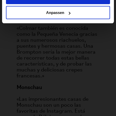
bicicletas».
Anpassen
Colmar
«Colmar también es conocida
como la Pequeña Venecia gracias
a sus numerosos riachuelos,
puentes y hermosas casas. Una
Brompton sería la mejor manera
de recorrer todas estas bellas
características, y de probar las
muchas y deliciosas crepes
francesas.»
Monschau
«Las impresionantes casas de
Monschau son un poco las
favoritas de Instagram. Está