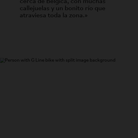
cerca de Bélgica, con muchas
callejuelas y un bonito río que
atraviesa toda la zona.»
G Line
La bicicleta más versátil del mundo.