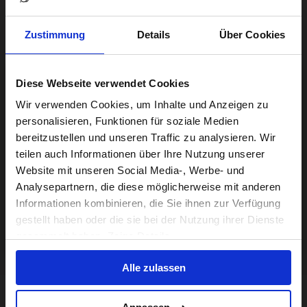
Zustimmung
Details
Über Cookies
Diese Webseite verwendet Cookies
Visiting from the United States?
Wir verwenden Cookies, um Inhalte und Anzeigen zu
personalisieren, Funktionen für soziale Medien
bereitzustellen und unseren Traffic zu analysieren. Wir
For a better experience, please visit our:
teilen auch Informationen über Ihre Nutzung unserer
Website mit unseren Social Media-, Werbe- und
Analysepartnern, die diese möglicherweise mit anderen
US website
Informationen kombinieren, die Sie ihnen zur Verfügung
gestellt haben oder die sie bei der Nutzung ihrer Dienste
No, stay here
gesammelt haben. Zeige Details
Alle zulassen