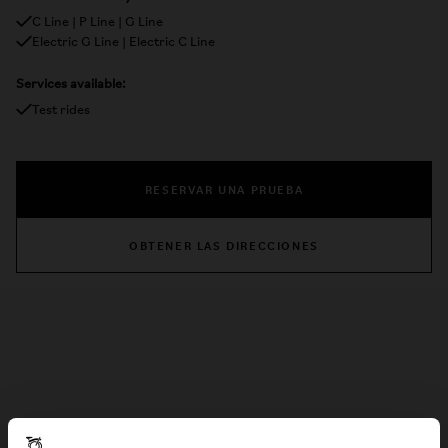
C Line | P Line | G Line
Electric G Line | Electric C Line
Services available:
Test rides
RESERVAR UNA PRUEBA
OBTENER LAS DIRECCIONES