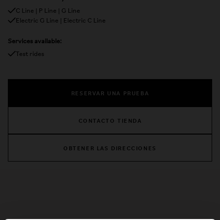
C Line | P Line | G Line
Electric G Line | Electric C Line
Services available:
Test rides
RESERVAR UNA PRUEBA
CONTACTO TIENDA
OBTENER LAS DIRECCIONES