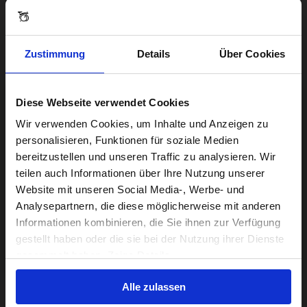
Zustimmung
Details
Über Cookies
Diese Webseite verwendet Cookies
Visiting from the United States?
Wir verwenden Cookies, um Inhalte und Anzeigen zu
personalisieren, Funktionen für soziale Medien
bereitzustellen und unseren Traffic zu analysieren. Wir
For a better experience, please visit our:
teilen auch Informationen über Ihre Nutzung unserer
Website mit unseren Social Media-, Werbe- und
Analysepartnern, die diese möglicherweise mit anderen
US website
Informationen kombinieren, die Sie ihnen zur Verfügung
gestellt haben oder die sie bei der Nutzung ihrer Dienste
No, stay here
gesammelt haben. Zeige Details
Alle zulassen