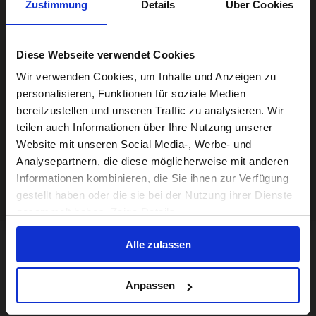
Zustimmung
Details
Über Cookies
Diese Webseite verwendet Cookies
Visiting from the United States?
Wir verwenden Cookies, um Inhalte und Anzeigen zu
personalisieren, Funktionen für soziale Medien
bereitzustellen und unseren Traffic zu analysieren. Wir
For a better experience, please visit our:
teilen auch Informationen über Ihre Nutzung unserer
Website mit unseren Social Media-, Werbe- und
Analysepartnern, die diese möglicherweise mit anderen
US website
Informationen kombinieren, die Sie ihnen zur Verfügung
gestellt haben oder die sie bei der Nutzung ihrer Dienste
No, stay here
gesammelt haben. Zeige Details
Alle zulassen
Anpassen