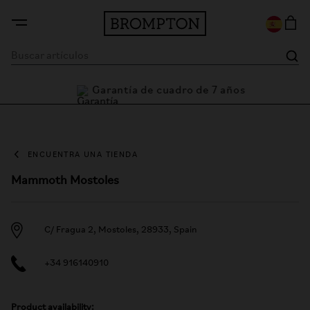
Garantía de cuadro de 7 años
a
ENCUENTRA UNA TIENDA
Mammoth Mostoles
C/ Fragua 2, Mostoles, 28933, Spain
+34 916140910
Product availability: