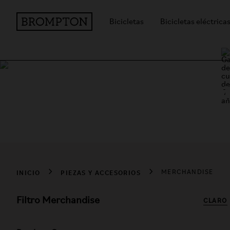
Bicicletas
Bicicletas eléctrica
Comprar merchan
Compra merchandising oficial de Brompton, regalos y accesori
INICIO
PIEZAS Y ACCESORIOS
MERCHANDISE
Filtro Merchandise
CLARO