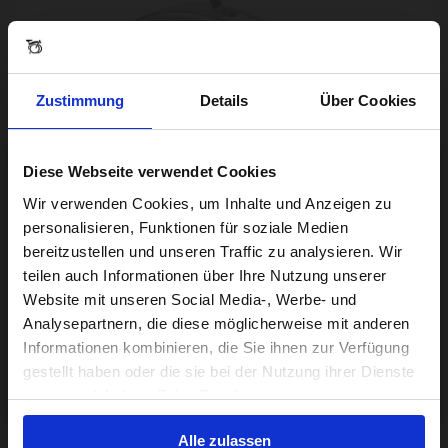
Zustimmung
Details
Über Cookies
Diese Webseite verwendet Cookies
Visiting from the United States?
Wir verwenden Cookies, um Inhalte und Anzeigen zu
personalisieren, Funktionen für soziale Medien
Lámina de Guardabarros Delantero en Plata
bereitzustellen und unseren Traffic zu analysieren. Wir
17,00€
For a better experience, please visit our:
teilen auch Informationen über Ihre Nutzung unserer
Website mit unseren Social Media-, Werbe- und
Analysepartnern, die diese möglicherweise mit anderen
US website
Informationen kombinieren, die Sie ihnen zur Verfügung
AGOTADO
gestellt haben oder die sie bei der Nutzung ihrer Dienste
No, stay here
gesammelt haben. Zeige Details
Alle zulassen