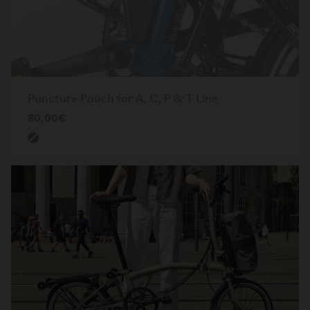
Puncture Pouch for A, C, P & T Line
80,00€