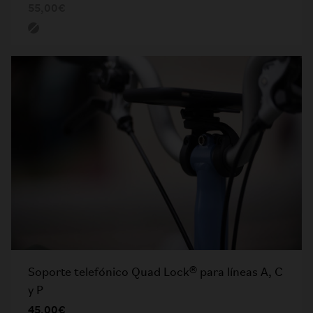
55,00€
Soporte telefónico Quad Lock® para líneas A, C
y P
45,00€