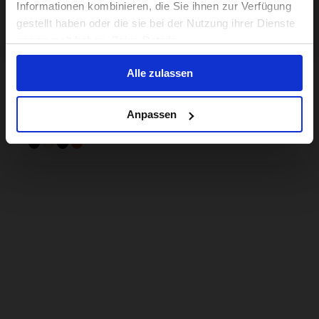
Informationen kombinieren, die Sie ihnen zur Verfügung
gestellt haben oder die sie bei der Nutzung ihrer Dienste
Electric G Line with SuperRoll+ and Handlebar
No, stay here
gesammelt haben. Zeige Details
Control - e-Motiq system - 4-velocidades
De 19,5 kg
4-velocidades
Acero
Alle zulassen
Sé de los primeros en conseguir una Brompton
Electric G line
Anpassen
4.249,00€