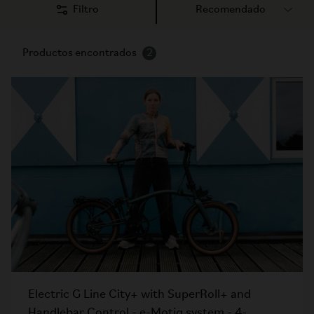
Filtro
Productos encontrados
2
Electric G Line City+ with SuperRoll+ and
Handlebar Control - e-Motiq system - 4-