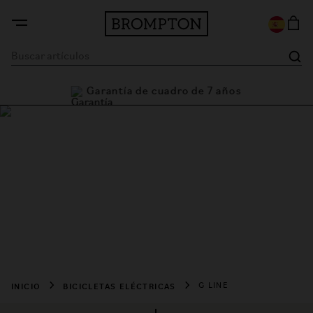
Garantía de cuadro de 7 años
Compra la bicicleta
Brompton Electric G
Line
La bicicleta eléctrica más versátil del mundo. La primera 
Brompton con la sensación de conducción de una bicicleta 
de tamaño normal.
INICIO
BICICLETAS ELÉCTRICAS
G LINE