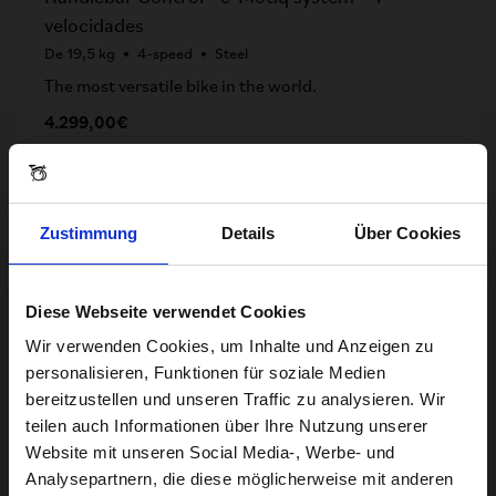
velocidades
De 19,5 kg
4-speed
Steel
The most versatile bike in the world.
4.299,00€
Zustimmung
Details
Über Cookies
Diese Webseite verwendet Cookies
Visiting from the United States?
Wir verwenden Cookies, um Inhalte und Anzeigen zu
personalisieren, Funktionen für soziale Medien
bereitzustellen und unseren Traffic zu analysieren. Wir
For a better experience, please visit our:
teilen auch Informationen über Ihre Nutzung unserer
Website mit unseren Social Media-, Werbe- und
Analysepartnern, die diese möglicherweise mit anderen
US website