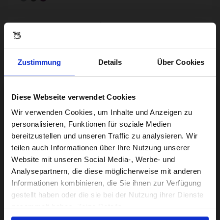
Zustimmung
Details
Über Cookies
Diese Webseite verwendet Cookies
Visiting from the United States?
Wir verwenden Cookies, um Inhalte und Anzeigen zu
personalisieren, Funktionen für soziale Medien
bereitzustellen und unseren Traffic zu analysieren. Wir
For a better experience, please visit our:
teilen auch Informationen über Ihre Nutzung unserer
Website mit unseren Social Media-, Werbe- und
P Line with Roller Frame - 4-velocidades
Analysepartnern, die diese möglicherweise mit anderen
US website
De 10,2 kg
4-velocidades
Titanio y acero
Informationen kombinieren, die Sie ihnen zur Verfügung
gestellt haben oder die sie bei der Nutzung ihrer Dienste
Superligero con bastidor enrollable e iluminación a
No, stay here
pilas
gesammelt haben. Zeige Details